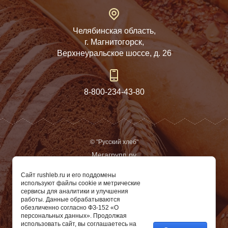
Челябинская область,
г. Магнитогорск,
Верхнеуральское шоссе, д. 26
8-800-234-43-80
© "Русский хлеб"
Мегагрупп.ру
Политика обработки персональных данных
Сайт rushleb.ru и его поддомены
используют файлы cookie и метрические
Политика антимонопольного комплаенса
сервисы для аналитики и улучшения
работы. Данные обрабатываются
Сайт носит информационный характер и не является
обезличенно согласно ФЗ-152 «О
публичной офертой
персональных данных». Продолжая
использовать сайт, вы соглашаетесь на